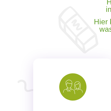
H
i
Hier 
was