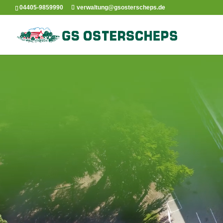
04405-9859990
verwaltung@gsosterscheps.de
Video-
Player