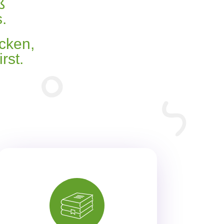
 ‬
 ‬
cken‭,
st.‬